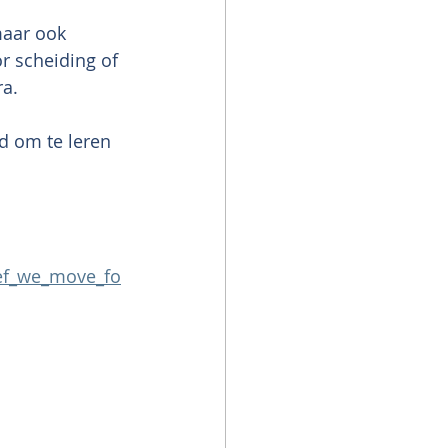
maar ook 
or scheiding of 
ra.
d om te leren 
ef_we_move_fo