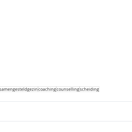
samengesteldgezin
coaching
counselling
scheiding