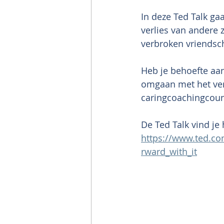
In deze Ted Talk ga
verlies van andere z
verbroken vriendsch
Heb je behoefte aan
omgaan met het ver
caringcoachingcou
De Ted Talk vind je 
https://www.ted.c
rward_with_it