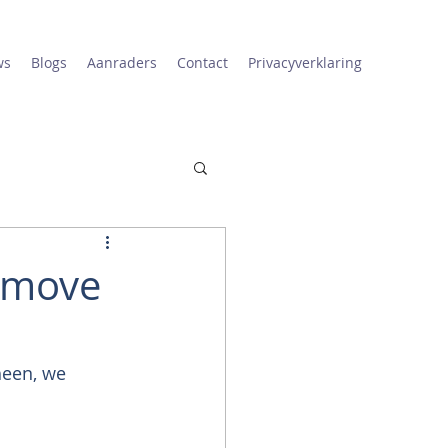
ws
Blogs
Aanraders
Contact
Privacyverklaring
e move
heen, we 