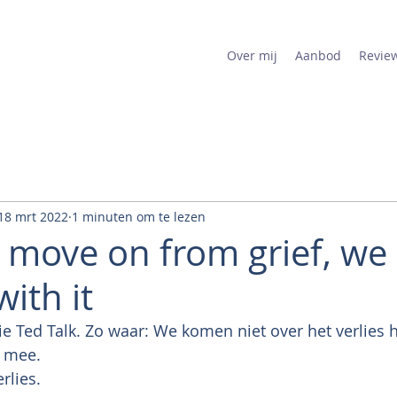
Over mij
Aanbod
Revie
18 mrt 2022
1 minuten om te lezen
 move on from grief, w
ith it
ie Ted Talk. Zo waar: We komen niet over het verlies 
 mee.
rlies.